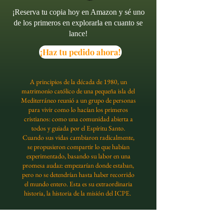
¡Reserva tu copia hoy en Amazon y sé uno
de los primeros en explorarla en cuanto se
lance!
¡Haz tu pedido ahora!
A principios de la década de 1980, un
matrimonio católico de una pequeña isla del
Mediterráneo reunió a un grupo de personas
para vivir como lo hacían los primeros
cristianos: como una comunidad abierta a
todos y guiada por el Espíritu Santo.
Cuando sus vidas cambiaron radicalmente,
se propusieron compartir lo que habían
experimentado, basando su labor en una
promesa audaz: empezarían donde estaban,
pero no se detendrían hasta haber recorrido
el mundo entero. Esta es su extraordinaria
historia, la historia de la misión del ICPE.