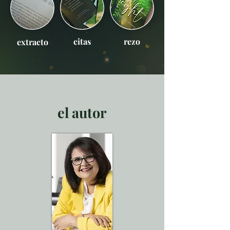
citas
rezo
extracto
el autor